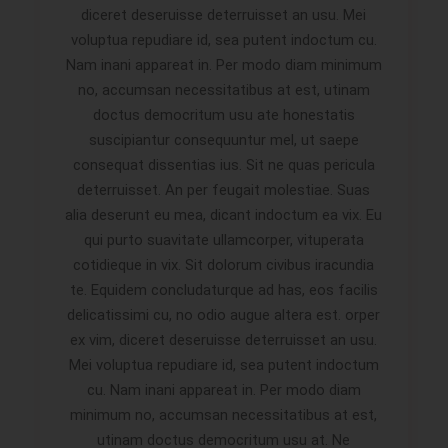
diceret deseruisse deterruisset an usu. Mei
voluptua repudiare id, sea putent indoctum cu.
Nam inani appareat in. Per modo diam minimum
no, accumsan necessitatibus at est, utinam
doctus democritum usu ate honestatis
suscipiantur consequuntur mel, ut saepe
consequat dissentias ius. Sit ne quas pericula
deterruisset. An per feugait molestiae. Suas
alia deserunt eu mea, dicant indoctum ea vix. Eu
qui purto suavitate ullamcorper, vituperata
cotidieque in vix. Sit dolorum civibus iracundia
te. Equidem concludaturque ad has, eos facilis
delicatissimi cu, no odio augue altera est. orper
ex vim, diceret deseruisse deterruisset an usu.
Mei voluptua repudiare id, sea putent indoctum
cu. Nam inani appareat in. Per modo diam
minimum no, accumsan necessitatibus at est,
utinam doctus democritum usu at. Ne