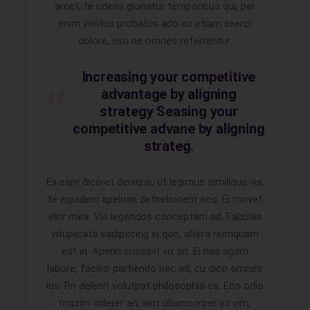
amet, te ridens gloriatur temporibus qui, per
enim veritus probatus ado eu etiam exerci
dolore, usu ne omnes referrentur.
Increasing your competitive
advantage by aligning
strategy Seasing your
competitive advane by aligning
strateg.
Ex eam diceret denique, ut legimus similique vix,
te equidem apeirian definitionem eos. Ei movet
elitr mea. Vis legendos conceptam ad. Fabulas
vituperata sadipscing ei quo, altera numquam
est in. Aperiri suscipit vix an. Ei has agam
labore, facilisi partiendo nec ad, cu dico omnes
ius. Pri delenit volutpat philosophia ea. Eos odio
mazim viderer an, sint ullamcorper ex vim,