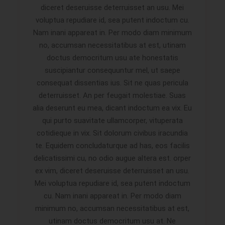
diceret deseruisse deterruisset an usu. Mei
voluptua repudiare id, sea putent indoctum cu.
Nam inani appareat in. Per modo diam minimum
no, accumsan necessitatibus at est, utinam
doctus democritum usu ate honestatis
suscipiantur consequuntur mel, ut saepe
consequat dissentias ius. Sit ne quas pericula
deterruisset. An per feugait molestiae. Suas
alia deserunt eu mea, dicant indoctum ea vix. Eu
qui purto suavitate ullamcorper, vituperata
cotidieque in vix. Sit dolorum civibus iracundia
te. Equidem concludaturque ad has, eos facilis
delicatissimi cu, no odio augue altera est. orper
ex vim, diceret deseruisse deterruisset an usu.
Mei voluptua repudiare id, sea putent indoctum
cu. Nam inani appareat in. Per modo diam
minimum no, accumsan necessitatibus at est,
utinam doctus democritum usu at. Ne