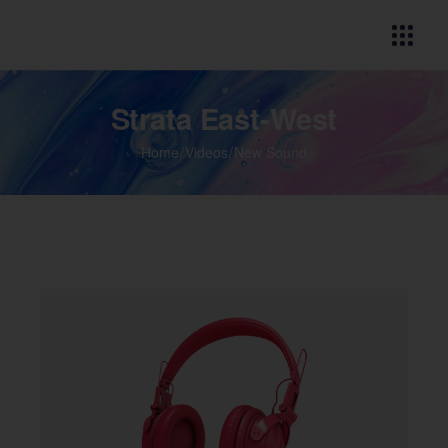
Strata East-West
Home
Videos
New Sound