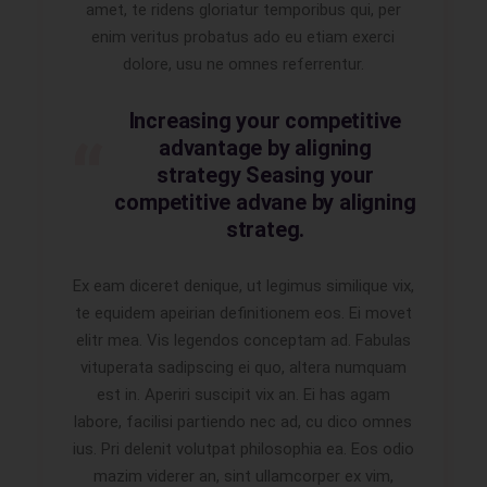
amet, te ridens gloriatur temporibus qui, per
enim veritus probatus ado eu etiam exerci
dolore, usu ne omnes referrentur.
Increasing your competitive
advantage by aligning
strategy Seasing your
competitive advane by aligning
strateg.
Ex eam diceret denique, ut legimus similique vix,
te equidem apeirian definitionem eos. Ei movet
elitr mea. Vis legendos conceptam ad. Fabulas
vituperata sadipscing ei quo, altera numquam
est in. Aperiri suscipit vix an. Ei has agam
labore, facilisi partiendo nec ad, cu dico omnes
ius. Pri delenit volutpat philosophia ea. Eos odio
mazim viderer an, sint ullamcorper ex vim,