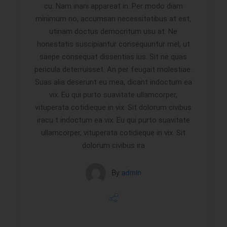
cu. Nam inani appareat in. Per modo diam
minimum no, accumsan necessitatibus at est,
utinam doctus democritum usu at. Ne
honestatis suscipiantur consequuntur mel, ut
saepe consequat dissentias ius. Sit ne quas
pericula deterruisset. An per feugait molestiae.
Suas alia deserunt eu mea, dicant indoctum ea
vix. Eu qui purto suavitate ullamcorper,
vituperata cotidieque in vix. Sit dolorum civibus
iracu t indoctum ea vix. Eu qui purto suavitate
ullamcorper, vituperata cotidieque in vix. Sit
dolorum civibus ira
By
admin