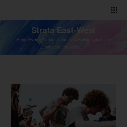
Strata East-West
Home
Events
Venenatis faucibus Nullam quis etiam
ameteget erosteret.