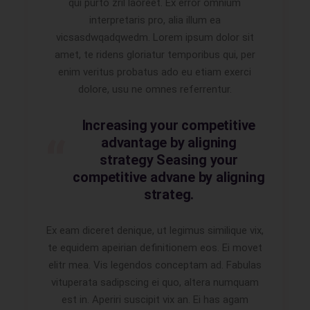
qui purto zril laoreet. Ex error omnium
interpretaris pro, alia illum ea
vicsasdwqadqwedm. Lorem ipsum dolor sit
amet, te ridens gloriatur temporibus qui, per
enim veritus probatus ado eu etiam exerci
dolore, usu ne omnes referrentur.
Increasing your competitive
advantage by aligning
strategy Seasing your
competitive advane by aligning
strateg.
Ex eam diceret denique, ut legimus similique vix,
te equidem apeirian definitionem eos. Ei movet
elitr mea. Vis legendos conceptam ad. Fabulas
vituperata sadipscing ei quo, altera numquam
est in. Aperiri suscipit vix an. Ei has agam