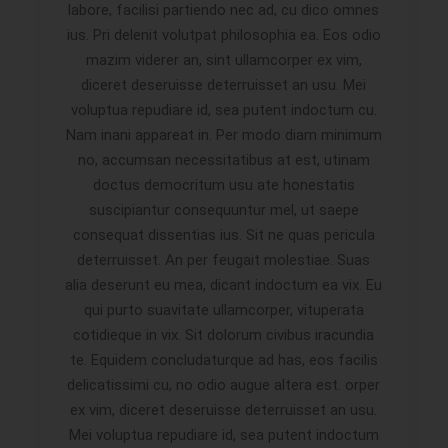
labore, facilisi partiendo nec ad, cu dico omnes
ius. Pri delenit volutpat philosophia ea. Eos odio
mazim viderer an, sint ullamcorper ex vim,
diceret deseruisse deterruisset an usu. Mei
voluptua repudiare id, sea putent indoctum cu.
Nam inani appareat in. Per modo diam minimum
no, accumsan necessitatibus at est, utinam
doctus democritum usu ate honestatis
suscipiantur consequuntur mel, ut saepe
consequat dissentias ius. Sit ne quas pericula
deterruisset. An per feugait molestiae. Suas
alia deserunt eu mea, dicant indoctum ea vix. Eu
qui purto suavitate ullamcorper, vituperata
cotidieque in vix. Sit dolorum civibus iracundia
te. Equidem concludaturque ad has, eos facilis
delicatissimi cu, no odio augue altera est. orper
ex vim, diceret deseruisse deterruisset an usu.
Mei voluptua repudiare id, sea putent indoctum