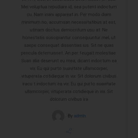
Mei voluptua repudiare id, sea putent indoctum
cu. Nam inani appareat in. Per modo diam
minimum no, accumsan necessitatibus at est,
utinam doctus democritum usu at. Ne
honestatis suscipiantur consequuntur mel, ut
saepe consequat dissentias ius. Sit ne quas
pericula deterruisset. An per feugait molestiae.
Suas alia deserunt eu mea, dicant indoctum ea
vix. Eu qui purto suavitate ullamcorper,
vituperata cotidieque in vix. Sit dolorum civibus
iracu t indoctum ea vix. Eu qui purto suavitate
ullamcorper, vituperata cotidieque in vix. Sit
dolorum civibus ira
By
admin