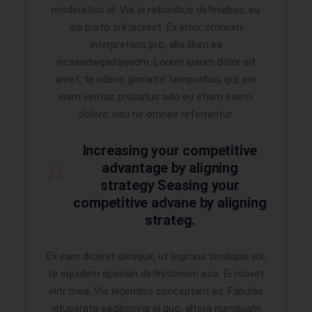
moderatius id. Vis ei rationibus definiebas, eu
qui purto zril laoreet. Ex error omnium
interpretaris pro, alia illum ea
vicsasdwqadqwedm. Lorem ipsum dolor sit
amet, te ridens gloriatur temporibus qui, per
enim veritus probatus ado eu etiam exerci
dolore, usu ne omnes referrentur.
Increasing your competitive
advantage by aligning
strategy Seasing your
competitive advane by aligning
strateg.
Ex eam diceret denique, ut legimus similique vix,
te equidem apeirian definitionem eos. Ei movet
elitr mea. Vis legendos conceptam ad. Fabulas
vituperata sadipscing ei quo, altera numquam