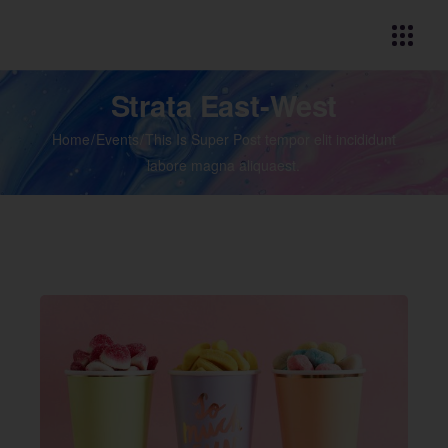
Strata East-West
Home
Events
This Is Super Post tempor elit incididunt
labore magna aliquaest.