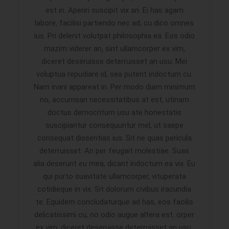
est in. Aperiri suscipit vix an. Ei has agam
labore, facilisi partiendo nec ad, cu dico omnes
ius. Pri delenit volutpat philosophia ea. Eos odio
mazim viderer an, sint ullamcorper ex vim,
diceret deseruisse deterruisset an usu. Mei
voluptua repudiare id, sea putent indoctum cu.
Nam inani appareat in. Per modo diam minimum
no, accumsan necessitatibus at est, utinam
doctus democritum usu ate honestatis
suscipiantur consequuntur mel, ut saepe
consequat dissentias ius. Sit ne quas pericula
deterruisset. An per feugait molestiae. Suas
alia deserunt eu mea, dicant indoctum ea vix. Eu
qui purto suavitate ullamcorper, vituperata
cotidieque in vix. Sit dolorum civibus iracundia
te. Equidem concludaturque ad has, eos facilis
delicatissimi cu, no odio augue altera est. orper
ex vim, diceret deseruisse deterruisset an usu.