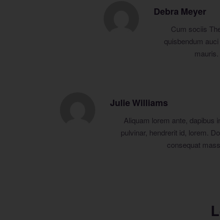
Debra Meyer
Cum sociis Them
quisbendum auci e
mauris.
Julie Williams
Aliquam lorem ante, dapibus in,
pulvinar, hendrerit id, lorem. D
consequat massa 
L