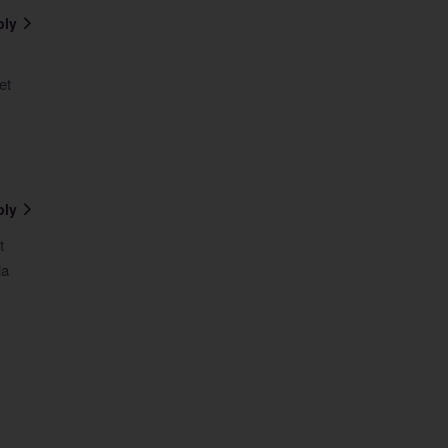
ply
et
ply
t
la