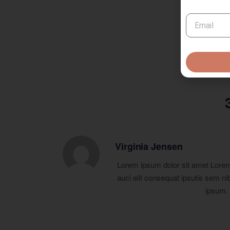
Virginia Jensen
Lorem ipsum dolor sit amet Lorem 
auci elit consequat ipsutis sem n
ipsum. 