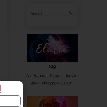
Tag
Art
Business
Design
Lifestyle
Music
Photography
Sport
!