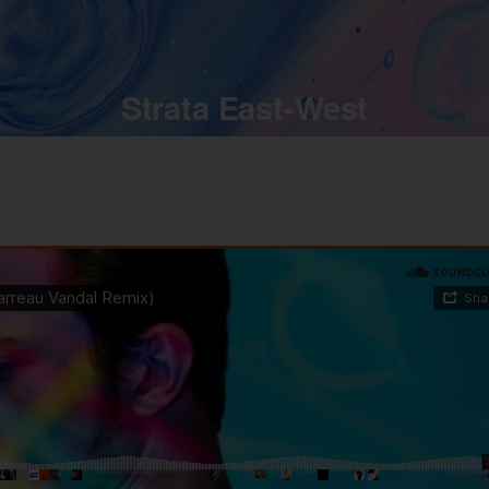
Strata East-West
Home
Concert
Everybody Needs Love