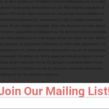
ad, cu dico omnes ius. Pri delenit volutpat philosophia ea. Eos odio
 diceret deseruisse deterruisset an usu. Mei voluptua repudiare id,
reat in. Per modo diam minimum no, accumsan necessitatibus at
honestatis suscipiantur consequuntur mel, ut saepe consequat
uisset. An per feugait molestiae. Suas alia deserunt eu mea, dicant
mcorper, vituperata cotidieque in vix. Sit dolorum civibus iracundia
is delicatissimi cu, no odio augue altera est. orper ex vim, diceret
ua repudiare id, sea putent indoctum cu. Nam inani appareat in. Per
atibus at est, utinam doctus democritum usu at. Ne honestatis
onsequat dissentias ius. Sit ne quas pericula deterruisset. An per
 mea, dicant indoctum ea vix. Eu qui purto suavitate ullamcorper,
civibus iracu t indoctum ea vix. Eu qui purto suavitate ullamcorper,
idieque in vix. Sit dolorum civibus ira
Join Our Mailing List