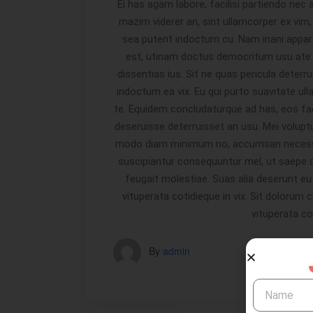
Ei has agam labore, facilisi partiendo nec 
mazim viderer an, sint ullamcorper ex vim,
sea putent indoctum cu. Nam inani appa
est, utinam doctus democritum usu ate 
dissentias ius. Sit ne quas pericula deterr
indoctum ea vix. Eu qui purto suavitate ulla
te. Equidem concludaturque ad has, eos facil
deseruisse deterruisset an usu. Mei volupt
modo diam minimum no, accumsan necessit
suscipiantur consequuntur mel, ut saepe c
feugait molestiae. Suas alia deserunt eu
vituperata cotidieque in vix. Sit dolorum 
vituperata cot
By
admin