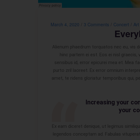
March 4, 2020
3 Comments
Concert
Art
Every
Alienum phaedrum torquatos nec eu, vis detra
hinc partem ei est. Eos ei nisl graecis, 
sensibus id, error epicurei mea et. Mea fac
purto zril laoreet. Ex error omnium interp
amet, te ridens gloriatur temporibus qui, 
Increasing your co
your co
Ex eam diceret denique, ut legimus similiqu
legendos conceptam ad. Fabulas vituperata 