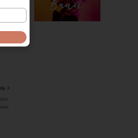
ext
ply
endum
umsan