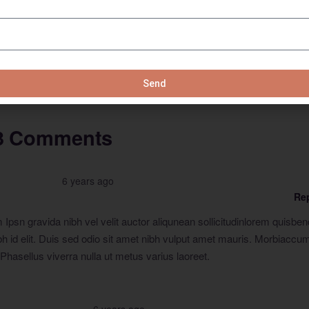
N
Send
3 Comments
6 years ago
Re
Ipsn gravida nibh vel velit auctor aliqunean sollicitudinlorem quisb
ibh id elit. Duis sed odio sit amet nibh vulput amet mauris. Morbiacc
Phasellus viverra nulla ut metus varius laoreet.
6 years ago