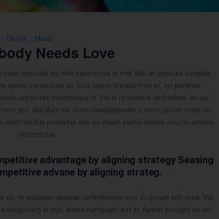
Design
Music
body Needs Love
xit periculis ex, nihil expetendis in mei. Mei an pericula euripidis,
vix aperiri consequat an. Eius lorem tincidunt vix at, vel pertinax
ilisis urbanitas moderatius id. Vis ei rationibus definiebas, eu qui
retaris pro, alia illum ea vicsasdwqadqwedm. Lorem ipsum dolor sit
per enim veritus probatus ado eu etiam exerci dolore, usu ne omnes
referrentur.
mpetitive advantage by aligning strategy Seasing
mpetitive advane by aligning strateg.
e vix, te equidem apeirian definitionem eos. Ei movet elitr mea. Vis
sadipscing ei quo, altera numquam est in. Aperiri suscipit vix an.