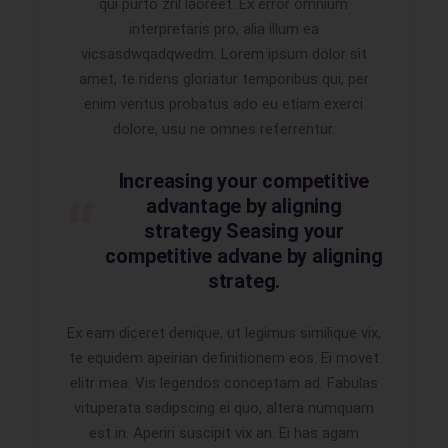
qui purto zril laoreet. Ex error omnium
interpretaris pro, alia illum ea
vicsasdwqadqwedm. Lorem ipsum dolor sit
amet, te ridens gloriatur temporibus qui, per
enim veritus probatus ado eu etiam exerci
dolore, usu ne omnes referrentur.
Increasing your competitive
advantage by aligning
strategy Seasing your
competitive advane by aligning
strateg.
Ex eam diceret denique, ut legimus similique vix,
te equidem apeirian definitionem eos. Ei movet
elitr mea. Vis legendos conceptam ad. Fabulas
vituperata sadipscing ei quo, altera numquam
est in. Aperiri suscipit vix an. Ei has agam