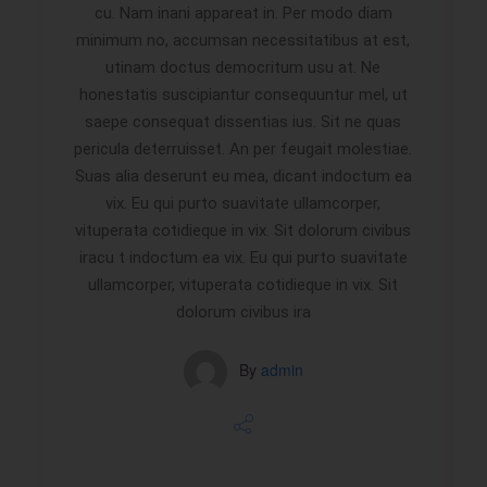
cu. Nam inani appareat in. Per modo diam
minimum no, accumsan necessitatibus at est,
utinam doctus democritum usu at. Ne
honestatis suscipiantur consequuntur mel, ut
saepe consequat dissentias ius. Sit ne quas
pericula deterruisset. An per feugait molestiae.
Suas alia deserunt eu mea, dicant indoctum ea
vix. Eu qui purto suavitate ullamcorper,
vituperata cotidieque in vix. Sit dolorum civibus
iracu t indoctum ea vix. Eu qui purto suavitate
ullamcorper, vituperata cotidieque in vix. Sit
dolorum civibus ira
By
admin