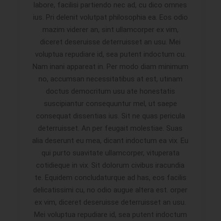
labore, facilisi partiendo nec ad, cu dico omnes
ius. Pri delenit volutpat philosophia ea. Eos odio
mazim viderer an, sint ullamcorper ex vim,
diceret deseruisse deterruisset an usu. Mei
voluptua repudiare id, sea putent indoctum cu.
Nam inani appareat in. Per modo diam minimum
no, accumsan necessitatibus at est, utinam
doctus democritum usu ate honestatis
suscipiantur consequuntur mel, ut saepe
consequat dissentias ius. Sit ne quas pericula
deterruisset. An per feugait molestiae. Suas
alia deserunt eu mea, dicant indoctum ea vix. Eu
qui purto suavitate ullamcorper, vituperata
cotidieque in vix. Sit dolorum civibus iracundia
te. Equidem concludaturque ad has, eos facilis
delicatissimi cu, no odio augue altera est. orper
ex vim, diceret deseruisse deterruisset an usu.
Mei voluptua repudiare id, sea putent indoctum