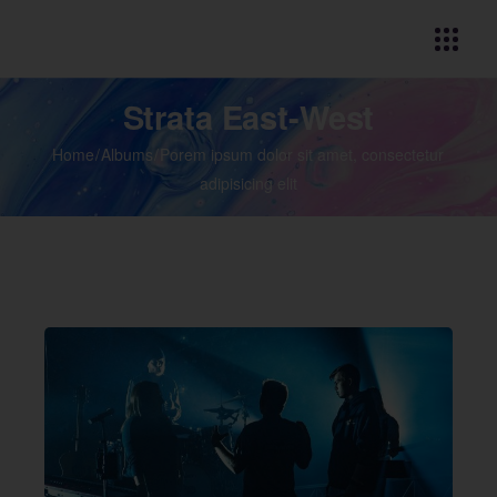
Strata East-West
Home
Albums
Porem ipsum dolor sit amet, consectetur
adipisicing elit