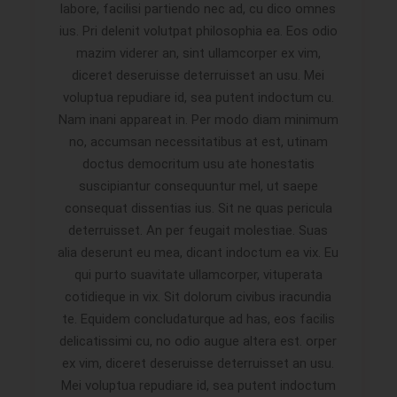
labore, facilisi partiendo nec ad, cu dico omnes
ius. Pri delenit volutpat philosophia ea. Eos odio
mazim viderer an, sint ullamcorper ex vim,
diceret deseruisse deterruisset an usu. Mei
voluptua repudiare id, sea putent indoctum cu.
Nam inani appareat in. Per modo diam minimum
no, accumsan necessitatibus at est, utinam
doctus democritum usu ate honestatis
suscipiantur consequuntur mel, ut saepe
consequat dissentias ius. Sit ne quas pericula
deterruisset. An per feugait molestiae. Suas
alia deserunt eu mea, dicant indoctum ea vix. Eu
qui purto suavitate ullamcorper, vituperata
cotidieque in vix. Sit dolorum civibus iracundia
te. Equidem concludaturque ad has, eos facilis
delicatissimi cu, no odio augue altera est. orper
ex vim, diceret deseruisse deterruisset an usu.
Mei voluptua repudiare id, sea putent indoctum