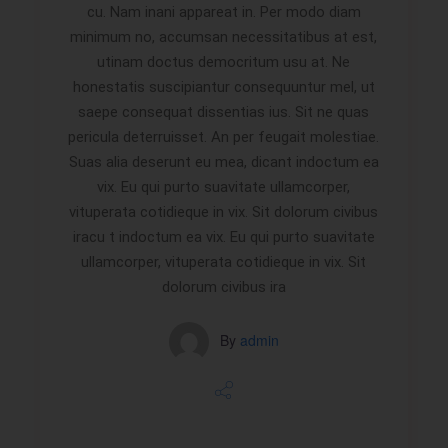
cu. Nam inani appareat in. Per modo diam
minimum no, accumsan necessitatibus at est,
utinam doctus democritum usu at. Ne
honestatis suscipiantur consequuntur mel, ut
saepe consequat dissentias ius. Sit ne quas
pericula deterruisset. An per feugait molestiae.
Suas alia deserunt eu mea, dicant indoctum ea
vix. Eu qui purto suavitate ullamcorper,
vituperata cotidieque in vix. Sit dolorum civibus
iracu t indoctum ea vix. Eu qui purto suavitate
ullamcorper, vituperata cotidieque in vix. Sit
dolorum civibus ira
By
admin