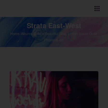
Strata East-West
Home
Albums
Build a Beautiful Blog, Lorem Ipsum Dolor
Pintestrio elit