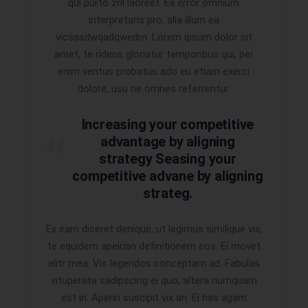
qui purto zril laoreet. Ex error omnium
interpretaris pro, alia illum ea
vicsasdwqadqwedm. Lorem ipsum dolor sit
amet, te ridens gloriatur temporibus qui, per
enim veritus probatus ado eu etiam exerci
dolore, usu ne omnes referrentur.
Increasing your competitive
advantage by aligning
strategy Seasing your
competitive advane by aligning
strateg.
Ex eam diceret denique, ut legimus similique vix,
te equidem apeirian definitionem eos. Ei movet
elitr mea. Vis legendos conceptam ad. Fabulas
vituperata sadipscing ei quo, altera numquam
est in. Aperiri suscipit vix an. Ei has agam